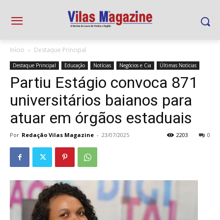
Início
Destaque Principal
Destaque Principal
Educação
Notícias
Negócios e Cia
Últimas Notícias
Partiu Estágio convoca 871
universitários baianos para
atuar em órgãos estaduais
Por
Redação Vilas Magazine
-
23/07/2025
2203
0