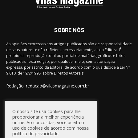
SOBRE NÓS
As opiniões expressas nos artigos publicados são de responsabilidade
de seus autores e não refletem, necessariamente, as da Editora. É
proibida a reprodução total ou parcial de matérias, gráficos e fotos
publicadas nesta edição, por qualquer meio, sem autorização
expressa, por escrito da Editora, de acordo com o que dispõe a Lei Nº
9.610, de 19/2/1998, sobre Direitos Autorais.
Redação:
redacao@vilasmagazine.com.br
FIQUE CONECTADO
O nosso site usa cookies para lhe
proporcionar a melhor experiência
online. Ao concordar, você aceita o
uso de cookies de acordo com nossa
política de privacidade.