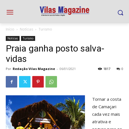
Início
Notícias
Turismo
Notícias
Turismo
Praia ganha posto salva-
vidas
Por
Redação Vilas Magazine
-
06/01/2021
1817
0
Tornar a costa
de Camaçari
cada vez mais
atrativa e