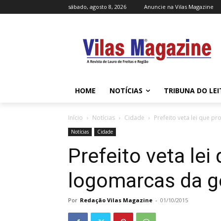
sábado, agosto 8, 2026
Anuncie na Vilas Magazine
HOME
NOTÍCIAS
TRIBUNA DO LE
Início
Notícias
Cidade
Prefeito veta lei que p
Notícias
Cidade
Prefeito veta lei
logomarcas da g
Por
Redação Vilas Magazine
-
01/10/2015