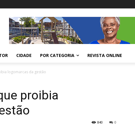
ITOR
CIDADE
POR CATEGORIA
REVISTA ONLINE
roibia logomarcas da gestão
 que proibia
estão
840
0