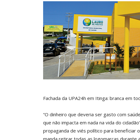
Fachada da UPA24h em Itinga: branca em tod
“O dinheiro que deveria ser gasto com saúd
que não impacta em nada na vida do cidadã
propaganda de viés político para beneficiar o
manda retirar todas as logomarcas durante a