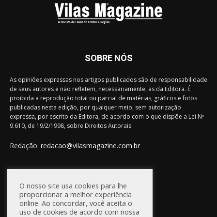
SOBRE NÓS
As opiniões expressas nos artigos publicados são de responsabilidade
de seus autores e não refletem, necessariamente, as da Editora. É
proibida a reprodução total ou parcial de matérias, gráficos e fotos
publicadas nesta edição, por qualquer meio, sem autorização
expressa, por escrito da Editora, de acordo com o que dispõe a Lei Nº
9.610, de 19/2/1998, sobre Direitos Autorais.
Redação:
redacao@vilasmagazine.com.br
FIQUE CONECTADO
O nosso site usa cookies para lhe
proporcionar a melhor experiência
online. Ao concordar, você aceita o
uso de cookies de acordo com nossa