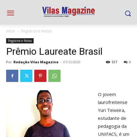
Início
Registros e Notas
Registros e Notas
Prêmio Laureate Brasil
Por
Redação Vilas Magazine
-
01/12/2020
517
0
O jovem
laurofreitense
Yuri Teixeira,
estudante de
pedagogia da
UNIFACS, é um