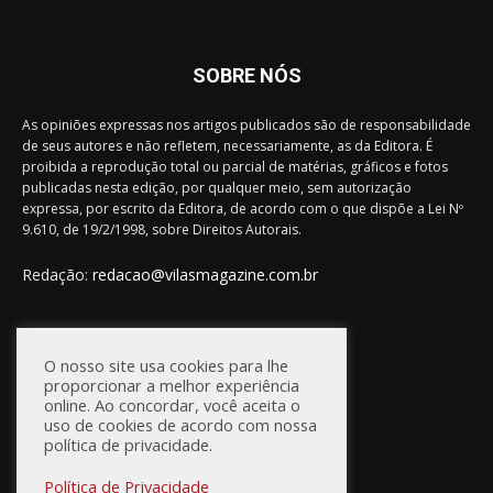
SOBRE NÓS
As opiniões expressas nos artigos publicados são de responsabilidade
de seus autores e não refletem, necessariamente, as da Editora. É
proibida a reprodução total ou parcial de matérias, gráficos e fotos
publicadas nesta edição, por qualquer meio, sem autorização
expressa, por escrito da Editora, de acordo com o que dispõe a Lei Nº
9.610, de 19/2/1998, sobre Direitos Autorais.
Redação:
redacao@vilasmagazine.com.br
FIQUE CONECTADO
O nosso site usa cookies para lhe
proporcionar a melhor experiência
online. Ao concordar, você aceita o
uso de cookies de acordo com nossa
política de privacidade.
Política de Privacidade