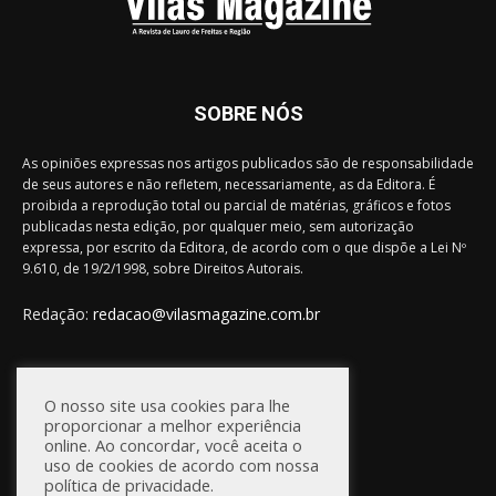
SOBRE NÓS
As opiniões expressas nos artigos publicados são de responsabilidade
de seus autores e não refletem, necessariamente, as da Editora. É
proibida a reprodução total ou parcial de matérias, gráficos e fotos
publicadas nesta edição, por qualquer meio, sem autorização
expressa, por escrito da Editora, de acordo com o que dispõe a Lei Nº
9.610, de 19/2/1998, sobre Direitos Autorais.
Redação:
redacao@vilasmagazine.com.br
FIQUE CONECTADO
O nosso site usa cookies para lhe
proporcionar a melhor experiência
online. Ao concordar, você aceita o
uso de cookies de acordo com nossa
política de privacidade.