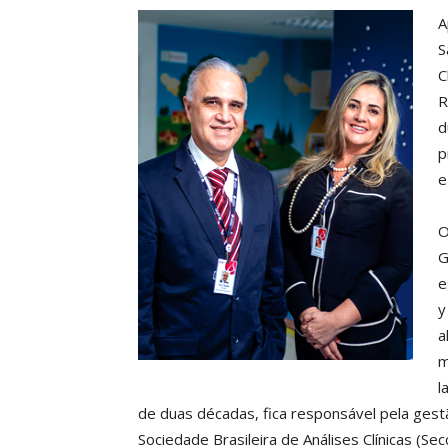
A
S
C
R
d
p
e
O
G
e
y
a
m
l
de duas décadas, fica responsável pela ges
Sociedade Brasileira de Análises Clínicas (Sec