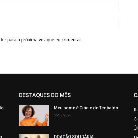
dor para a próxima vez que eu comentar.
DESTAQUES DO MÊS
C
do
Meu nome é Cibele de Teobaldo
Re
05/08/2026
C
Úl
De
o
DOAÇÃO SOLIDÁRIA