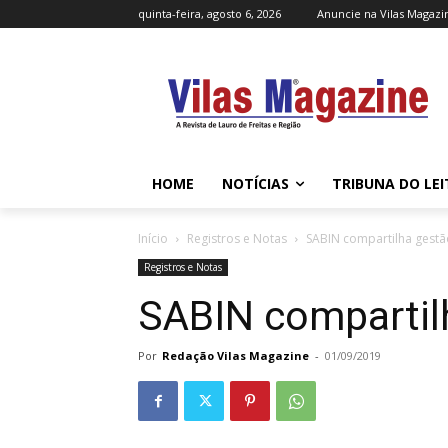
quinta-feira, agosto 6, 2026
Anuncie na Vilas Magazi
HOME
NOTÍCIAS
TRIBUNA DO LE
Início
Registros e Notas
SABIN compartilha gestã
Registros e Notas
SABIN compartil
Por
Redação Vilas Magazine
-
01/09/2019