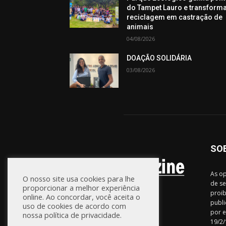
do Tampet Lauro e transform
reciclagem em castração de
animais
04/08/2026
DOAÇÃO SOLIDÁRIA
03/08/2026
SO
As op
O nosso site usa cookies para lhe
de se
proporcionar a melhor experiência
proib
online. Ao concordar, você aceita o
publi
uso de cookies de acordo com
por e
nossa política de privacidade.
19/2/