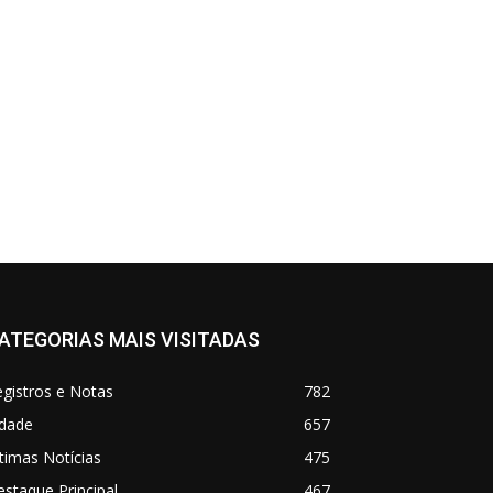
ATEGORIAS MAIS VISITADAS
gistros e Notas
782
idade
657
timas Notícias
475
staque Principal
467