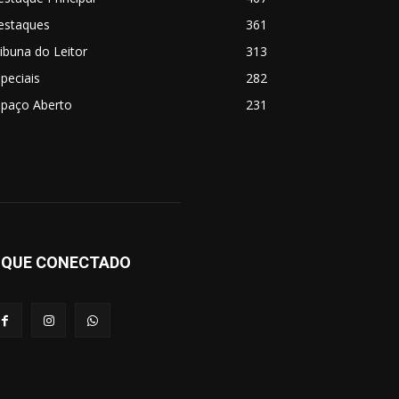
estaques
361
ibuna do Leitor
313
peciais
282
spaço Aberto
231
IQUE CONECTADO