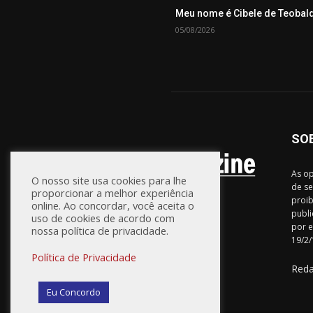
Meu nome é Cibele de Teobal
05/08/2026
SO
As op
O nosso site usa cookies para lhe
de se
proporcionar a melhor experiência
proib
online. Ao concordar, você aceita o
publi
uso de cookies de acordo com
por e
nossa política de privacidade.
19/2/
Política de Privacidade
Red
Eu Concordo