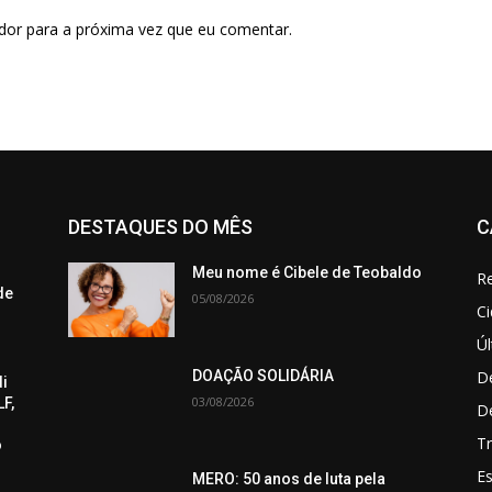
dor para a próxima vez que eu comentar.
DESTAQUES DO MÊS
C
Meu nome é Cibele de Teobaldo
Re
de
05/08/2026
C
Úl
De
DOAÇÃO SOLIDÁRIA
di
03/08/2026
F,
D
Tr
o
Es
MERO: 50 anos de luta pela