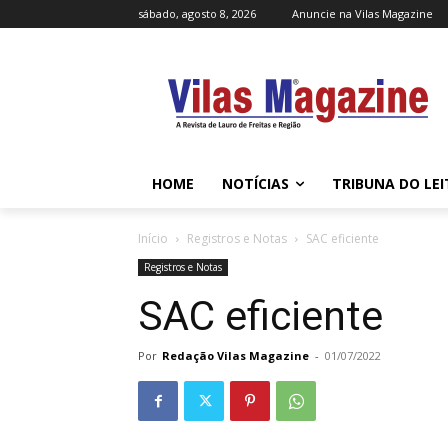
sábado, agosto 8, 2026
Anuncie na Vilas Magazine
HOME
NOTÍCIAS
TRIBUNA DO LE
Início
Registros e Notas
SAC eficiente
Registros e Notas
SAC eficiente
Por
Redação Vilas Magazine
-
01/07/2022