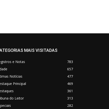
ATEGORIAS MAIS VISITADAS
gistros e Notas
783
idade
657
timas Notícias
477
staque Principal
469
estaques
361
ibuna do Leitor
313
peciais
282