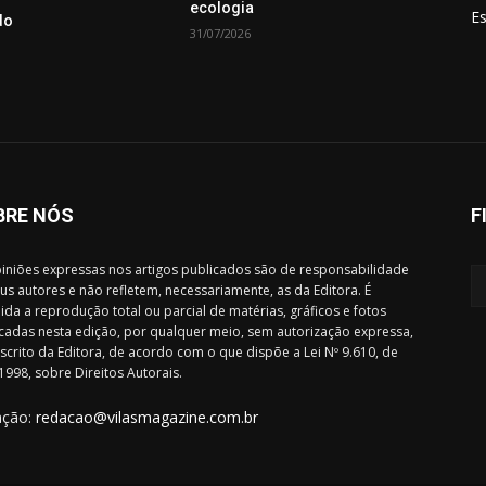
ecologia
E
do
31/07/2026
BRE NÓS
F
iniões expressas nos artigos publicados são de responsabilidade
us autores e não refletem, necessariamente, as da Editora. É
ida a reprodução total ou parcial de matérias, gráficos e fotos
cadas nesta edição, por qualquer meio, sem autorização expressa,
scrito da Editora, de acordo com o que dispõe a Lei Nº 9.610, de
1998, sobre Direitos Autorais.
ação:
redacao@vilasmagazine.com.br