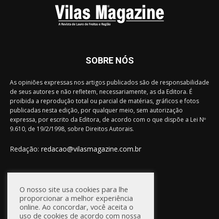
SOBRE NÓS
As opiniões expressas nos artigos publicados são de responsabilidade
de seus autores e não refletem, necessariamente, as da Editora. É
proibida a reprodução total ou parcial de matérias, gráficos e fotos
publicadas nesta edição, por qualquer meio, sem autorização
expressa, por escrito da Editora, de acordo com o que dispõe a Lei Nº
9.610, de 19/2/1998, sobre Direitos Autorais.
Redação:
redacao@vilasmagazine.com.br
FIQUE CONECTADO
O nosso site usa cookies para lhe
proporcionar a melhor experiência
online. Ao concordar, você aceita o
uso de cookies de acordo com nossa