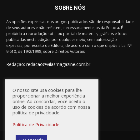
SOBRE NÓS
As opiniões expressas nos artigos publicados são de responsabilidade
de seus autores e não refletem, necessariamente, as da Editora. É
proibida a reprodução total ou parcial de matérias, gráficos e fotos
publicadas nesta edição, por qualquer meio, sem autorização
expressa, por escrito da Editora, de acordo com o que dispõe a Lei Nº
9.610, de 19/2/1998, sobre Direitos Autorais.
Redação:
redacao@vilasmagazine.com.br
FIQUE CONECTADO
O nosso site usa cookies para lhe
proporcionar a melhor experiência
online. Ao concordar, você aceita o
uso de cookies de acordo com nossa
política de privacidade.
Política de Privacidade
© Vilas Magazine / Site Desenvolvido por:
WebD2