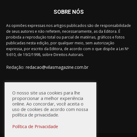
SOBRE NÓS
As opiniões expressas nos artigos publicados são de responsabilidade
de seus autores e não refletem, necessariamente, as da Editora. É
proibida a reprodução total ou parcial de matérias, gráficos e fotos
publicadas nesta edição, por qualquer meio, sem autorização
expressa, por escrito da Editora, de acordo com o que dispõe a Lei Nº
9.610, de 19/2/1998, sobre Direitos Autorais.
Redação:
redacao@vilasmagazine.com.br
FIQUE CONECTADO
O nosso site usa cookies para lhe
proporcionar a melhor experiência
online. Ao concordar, você aceita o
uso de cookies de acordo com nossa
política de privacidade.
Política de Privacidade