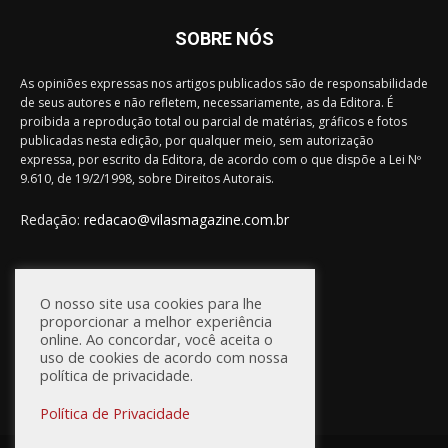
SOBRE NÓS
As opiniões expressas nos artigos publicados são de responsabilidade
de seus autores e não refletem, necessariamente, as da Editora. É
proibida a reprodução total ou parcial de matérias, gráficos e fotos
publicadas nesta edição, por qualquer meio, sem autorização
expressa, por escrito da Editora, de acordo com o que dispõe a Lei Nº
9.610, de 19/2/1998, sobre Direitos Autorais.
Redação:
redacao@vilasmagazine.com.br
FIQUE CONECTADO
O nosso site usa cookies para lhe
proporcionar a melhor experiência
online. Ao concordar, você aceita o
uso de cookies de acordo com nossa
política de privacidade.
Política de Privacidade