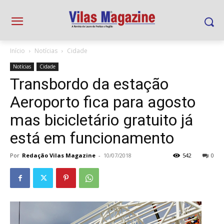
Início
Notícias
Cidade
Notícias
Cidade
Transbordo da estação
Aeroporto fica para agosto
mas bicicletário gratuito já
está em funcionamento
Por
Redação Vilas Magazine
-
10/07/2018
542
0