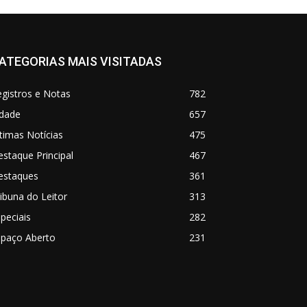
ATEGORIAS MAIS VISITADAS
gistros e Notas
782
idade
657
timas Notícias
475
staque Principal
467
estaques
361
ibuna do Leitor
313
peciais
282
spaço Aberto
231