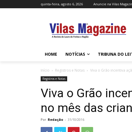
quinta-feira, agosto 6, 2026
Anuncie na Vilas Magazi
HOME
NOTÍCIAS
TRIBUNA DO LE
Início
Registros e Notas
Viva o Grão incentiva aç
Registros e Notas
Viva o Grão ince
no mês das cria
Por
Redação
-
31/10/2016