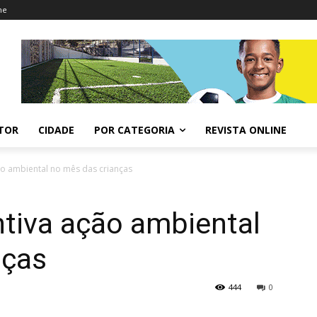
ne
ITOR
CIDADE
POR CATEGORIA
REVISTA ONLINE
ão ambiental no mês das crianças
ntiva ação ambiental
nças
444
0