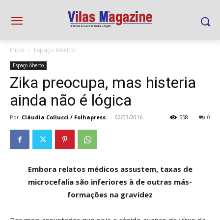
Início
Espaço Aberto
Espaço Aberto
Zika preocupa, mas histeria
ainda não é lógica
Por
Cláudia Collucci / Folhapress.
-
02/03/2016
558
0
Embora relatos médicos assustem, taxas de
microcefalia são inferiores à de outras más-
formações na gravidez