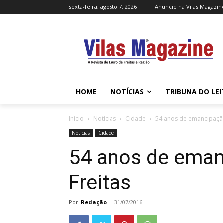
sexta-feira, agosto 7, 2026
Anuncie na Vilas Magazin
HOME
NOTÍCIAS
TRIBUNA DO LE
Início
Notícias
Cidade
54 anos de emancipação
Notícias
Cidade
54 anos de eman
Freitas
Por
Redação
-
31/07/2016