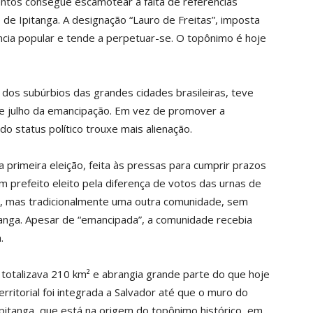
ntos consegue escamotear a falta de referências
de Ipitanga. A designação “Lauro de Freitas”, imposta
cia popular e tende a perpetuar-se. O topônimo é hoje
o dos subúrbios das grandes cidades brasileiras, teve
de julho da emancipação. Em vez de promover a
o status político trouxe mais alienação.
a primeira eleição, feita às pressas para cumprir prazos
 prefeito eleito pela diferença de votos das urnas de
io, mas tradicionalmente uma outra comunidade, sem
tanga. Apesar de “emancipada”, a comunidade recebia
.
o totalizava 210 km² e abrangia grande parte do que hoje
rritorial foi integrada a Salvador até que o muro do
Ipitanga, que está na origem do topônimo histórico, em