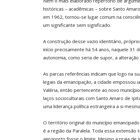
Nem o mais elaborado repertório de argume
históricas – acadêmicas – sobre Santo Amaro 
em 1962, tornou-se lugar comum na consciên
um significante sem significado.
A construção desse vazio identitário, própri
início precisamente há 54 anos, naquele 31 
autonomia, como seria de supor, a alteração d
As parcas referências indicam que logo na su
legais da emancipação, a cidade empossou um
Valéria, então pertencente ao novo municíp
laços socioculturais com Santo Amaro de Ipi
uma liderança política estrangeira a si mesma
O território original do município emancipad
é a região da Paralela. Toda essa extensão te
aeroporto fosse o limite. Mesmo a praia de 