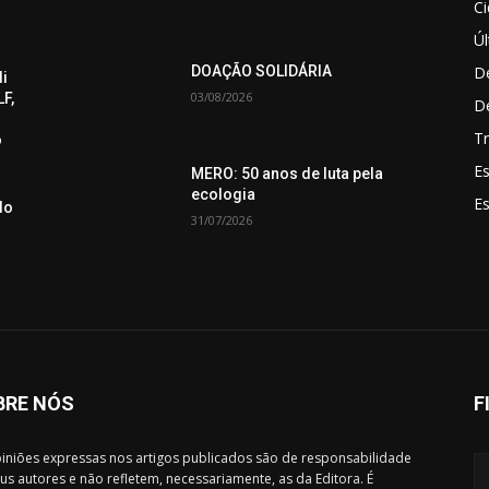
C
Úl
De
DOAÇÃO SOLIDÁRIA
di
03/08/2026
F,
D
Tr
o
Es
MERO: 50 anos de luta pela
ecologia
E
do
31/07/2026
BRE NÓS
F
iniões expressas nos artigos publicados são de responsabilidade
us autores e não refletem, necessariamente, as da Editora. É