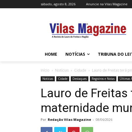
sábado, agosto 8, 2026
Anuncie na Vilas Magazine
HOME
NOTÍCIAS
TRIBUNA DO LE
Início
Notícias
Cidade
Lauro de Freitas terá p
Notícias
Cidade
Destaques
Registros e Notas
Últimas 
Lauro de Freitas 
maternidade mun
Por
Redação Vilas Magazine
-
08/06/2026