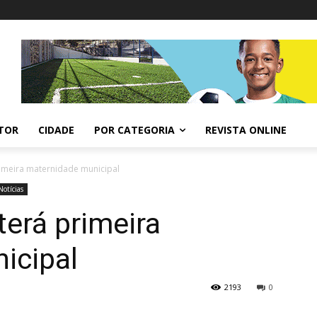
ITOR
CIDADE
POR CATEGORIA
REVISTA ONLINE
rimeira maternidade municipal
Notícias
terá primeira
icipal
2193
0