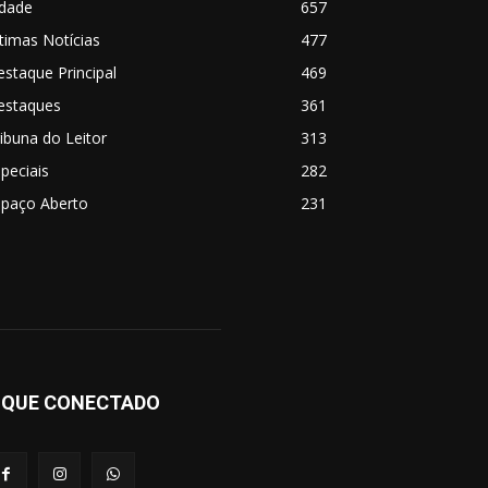
idade
657
timas Notícias
477
staque Principal
469
estaques
361
ibuna do Leitor
313
peciais
282
spaço Aberto
231
IQUE CONECTADO