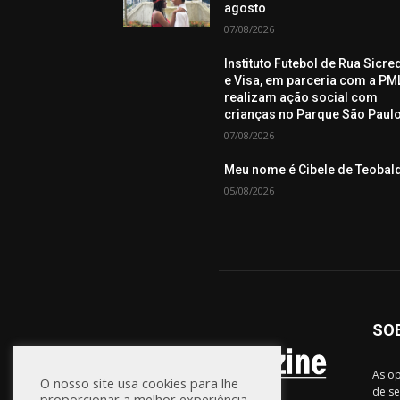
agosto
07/08/2026
Instituto Futebol de Rua Sicre
e Visa, em parceria com a PML
realizam ação social com
crianças no Parque São Paul
07/08/2026
Meu nome é Cibele de Teobal
05/08/2026
SO
As op
O nosso site usa cookies para lhe
de se
proporcionar a melhor experiência