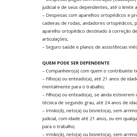
judicial e de seus dependentes, até o limite a
– Despesas com aparelhos ortopédicos e pr
cadeiras de rodas, andadores ortopédicos, p
aparelho ortopédico destinado à correção d
articulações;
– Seguro saúde e planos de assistências méd
QUEM PODE SER DEPENDENTE
– Companheiro(a) com quem o contribuinte ten
– Filho(a) ou enteado(a), até 21 anos de idad
mentalmente para o trabalho;
– Filho(a) ou enteado(a), se ainda estivere
técnica de segundo grau, até 24 anos de ida
– Irmão(â), neto(a) ou bisneto(a), sem arrim
judicial, com idade até 21 anos, ou em qualq
para o trabalho;
– Irmão(â), neto(a) ou bisneto(a), sem arrim