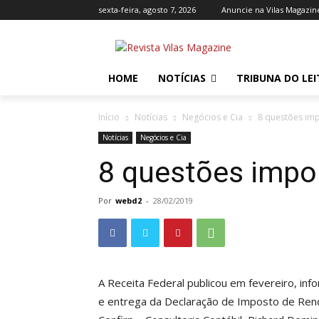
sexta-feira, agosto 7, 2026
Anuncie na Vilas Magazin
HOME
NOTÍCIAS
TRIBUNA DO LE
Início
Notícias
Negócios e Cia
8 questões im
Notícias
Negócios e Cia
8 questões impo
Por
webd2
-
28/02/2019
A Receita Federal publicou em fevereiro, i
e entrega da Declaração de Imposto de Rend