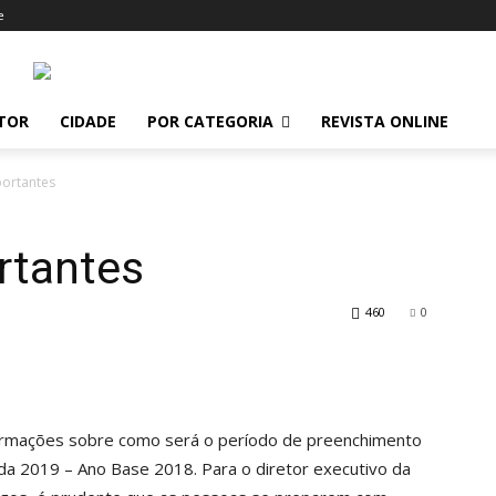
e
ITOR
CIDADE
POR CATEGORIA
REVISTA ONLINE
portantes
rtantes
460
0
nformações sobre como será o período de preenchimento
a 2019 – Ano Base 2018. Para o diretor executivo da