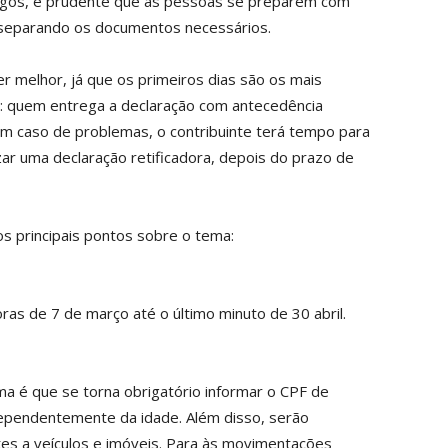
mingos, é prudente que as pessoas se preparem com
e separando os documentos necessários.
r melhor, já que os primeiros dias são os mais
s: quem entrega a declaração com antecedência
 em caso de problemas, o contribuinte terá tempo para
zar uma declaração retificadora, depois do prazo de
os principais pontos sobre o tema:
ras de 7 de março até o último minuto de 30 abril.
a é que se torna obrigatório informar o CPF de
ependentemente da idade. Além disso, serão
tes a veículos e imóveis. Para às movimentações