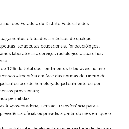
União, dos Estados, do Distrito Federal e dos
s pagamentos efetuados a médicos de qualquer
erapeutas, terapeutas ocupacionais, fonoaudiólogos,
mes laboratoriais, serviços radiológicos, aparelhos
ias;
á de 12% do total dos rendimentos tributáveis no ano;
e Pensão Alimentícia em face das normas do Direito de
udicial ou acordo homologado judicialmente ou por
imentos provisionais;
ndo permitidas;
vas à Aposentadoria, Pensão, Transferência para a
evidência oficial, ou privada, a partir do mês em que o
do contribuinte, de alimentandos em virtude de decisão