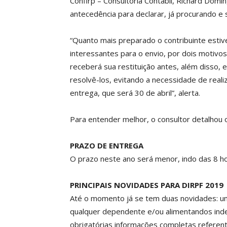
Confirp – Consultoria Contábil, Richard Do
antecedência para declarar, já procurando 
“Quanto mais preparado o contribuinte estive
interessantes para o envio, por dois motivo
receberá sua restituição antes, além disso,
resolvê-los, evitando a necessidade de reali
entrega, que será 30 de abril”, alerta.
Para entender melhor, o consultor detalhou 
PRAZO DE ENTREGA
O prazo neste ano será menor, indo das 8 ho
PRINCIPAIS NOVIDADES PARA DIRPF 2019
Até o momento já se tem duas novidades: um
qualquer dependente e/ou alimentandos ind
obrigatórias informações completas referen