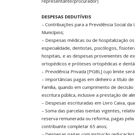
representante/procurador)
DESPESAS DEDUTÍVEIS
– Contribuições para a Previdência Social da 
Municípios;
– Despesas médicas ou de hospitalização o
especialidade, dentistas, psicólogos, fisiot
hospitais, e as despesas provenientes de exa
ortopédicos e próteses ortopédicas e dentár
– Previdência Privada [PGBL] cujo limite ser
– Importâncias pagas em dinheiro a título d
Família, quando em cumprimento de decisão j
escritura pública, inclusive a prestação de al
– Despesas escrituradas em Livro Caixa, qua
– Soma das parcelas isentas vigentes, relati
reserva remunerada ou reforma, pagas pela pr
contribuinte completar 65 anos;
– Despesas pagas com instrução (educação) 