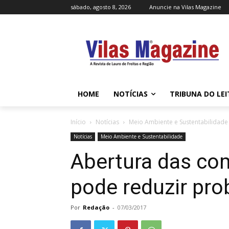
sábado, agosto 8, 2026
Anuncie na Vilas Magazine
HOME
NOTÍCIAS
TRIBUNA DO LE
Início
Notícias
Meio Ambiente e Sustentabilidade
Notícias
Meio Ambiente e Sustentabilidade
Abertura das co
pode reduzir pr
Por
Redação
-
07/03/2017