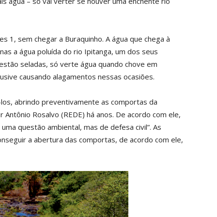
is água – só vai verter se houver uma enchente rio
es 1, sem chegar a Buraquinho. A água que chega à
enas a água poluída do rio Ipitanga, um dos seus
estão seladas, só verte água quando chove em
clusive causando alagamentos nessas ocasiões.
-los, abrindo preventivamente as comportas da
 Antônio Rosalvo (REDE) há anos. De acordo com ele,
 uma questão ambiental, mas de defesa civil”. As
nseguir a abertura das comportas, de acordo com ele,