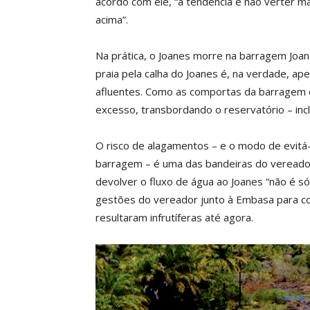
acordo com ele, “a tendência é não verter ma
acima”.
Na prática, o Joanes morre na barragem Joan
praia pela calha do Joanes é, na verdade, ap
afluentes. Como as comportas da barragem 
excesso, transbordando o reservatório – in
O risco de alagamentos – e o modo de evitá
barragem – é uma das bandeiras do vereador
devolver o fluxo de água ao Joanes “não é só
gestões do vereador junto à Embasa para co
resultaram infrutíferas até agora.