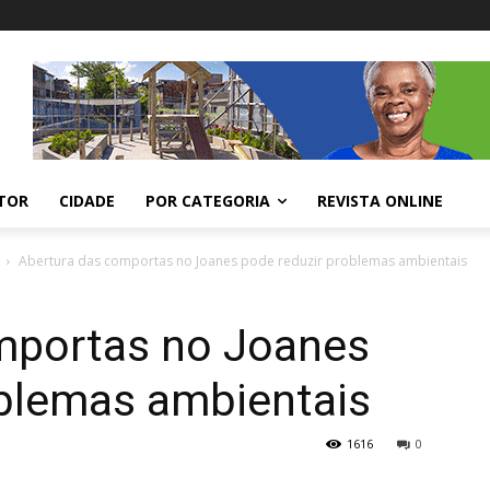
ITOR
CIDADE
POR CATEGORIA
REVISTA ONLINE
Abertura das comportas no Joanes pode reduzir problemas ambientais
mportas no Joanes
oblemas ambientais
1616
0