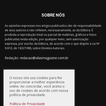
SOBRE NÓS
As opiniões expressas nos artigos publicados são de responsabilidade
de seus autores e não refletem, necessariamente, as da Editora. É
proibida a reprodução total ou parcial de matérias, gráficos e fotos
publicadas nesta edição, por qualquer meio, sem autorização
expressa, por escrito da Editora, de acordo com o que dispõe a Lei Nº
9.610, de 19/2/1998, sobre Direitos Autorais.
Redação:
redacao@vilasmagazine.com.br
FIQUE CONECTADO
O nosso site usa cookies para lhe
proporcionar a melhor experiência
online. Ao concordar, você aceita o
uso de cookies de acordo com nossa
política de privacidade.
Política de Privacidade