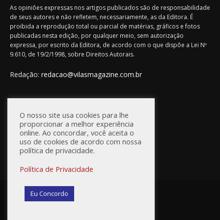
As opiniões expressas nos artigos publicados são de responsabilidade
de seus autores e não refletem, necessariamente, as da Editora. É
proibida a reprodução total ou parcial de matérias, gráficos e fotos
publicadas nesta edição, por qualquer meio, sem autorização
expressa, por escrito da Editora, de acordo com o que dispõe a Lei Nº
9.610, de 19/2/1998, sobre Direitos Autorais.
Redação:
redacao@vilasmagazine.com.br
FIQUE CONECTADO
O nosso site usa cookies para lhe
proporcionar a melhor experiência
online. Ao concordar, você aceita o
uso de cookies de acordo com nossa
política de privacidade.
Política de Privacidade
© Vilas Magazine / Site Desenvolvido por:
WebD2
Eu Concordo
Princípios Editoriais
Política de Privacidade