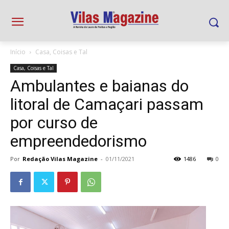
Início
Casa, Coisas e Tal
Casa, Coisas e Tal
Ambulantes e baianas do
litoral de Camaçari passam
por curso de
empreendedorismo
Por
Redação Vilas Magazine
-
01/11/2021
1486
0