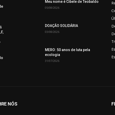
Meu nome é Cibele de Teobaldo
Re
de
05/08/2026
C
Úl
De
DOAÇÃO SOLIDÁRIA
di
03/08/2026
F,
D
Tr
o
Es
MERO: 50 anos de luta pela
ecologia
E
do
31/07/2026
BRE NÓS
F