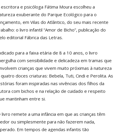
 escritora e psicóloga Fátima Moura escolheu a
atureza exuberante do Parque Ecológico para o
ançamento, em Vilas do Atlântico, do seu mais recente
rabalho: o livro infantil “Amor de Bicho”, publicação do
elo editorial Fábrica das Letras.
ndicado para a faixa etária de 8 a 10 anos, o livro
ergulha com sensibilidade e delicadeza em tramas que
nvolvem crianças que vivem muito próximas à natureza
 quatro doces criaturas: Bebela, Tuti, Cindi e Perolita. As
istórias foram inspiradas nas vivências dos filhos da
utora com bichos e na relação de cuidado e respeito
ue mantinham entre si.
 livro remete a uma infância em que as crianças têm
 redor ou simplesmente para não fazerem nada,
sperado. Em tempos de agendas infantis tão