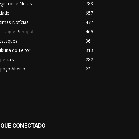
gistros e Notas
783
idade
657
timas Notícias
477
staque Principal
469
estaques
361
ibuna do Leitor
313
peciais
282
spaço Aberto
231
IQUE CONECTADO