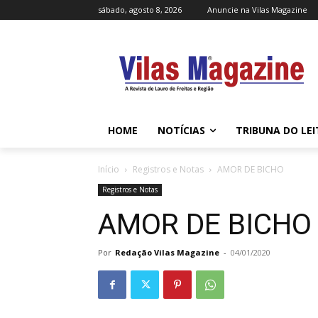
sábado, agosto 8, 2026
Anuncie na Vilas Magazine
HOME
NOTÍCIAS
TRIBUNA DO LE
Início
Registros e Notas
AMOR DE BICHO
Registros e Notas
AMOR DE BICHO
Por
Redação Vilas Magazine
-
04/01/2020