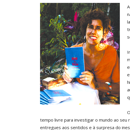
A
n
l
t
s
I
m
e
e
h
a
q
O
tempo livre para investigar o mundo ao seu
entregues aos sentidos e à surpresa do ine