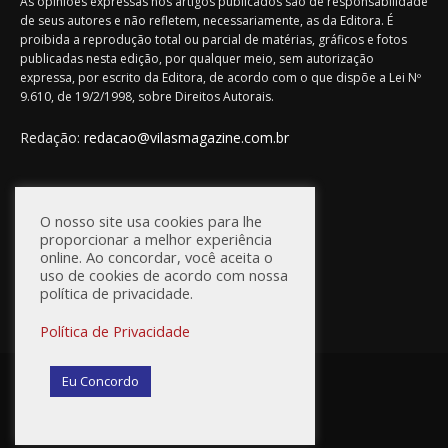
As opiniões expressas nos artigos publicados são de responsabilidade
de seus autores e não refletem, necessariamente, as da Editora. É
proibida a reprodução total ou parcial de matérias, gráficos e fotos
publicadas nesta edição, por qualquer meio, sem autorização
expressa, por escrito da Editora, de acordo com o que dispõe a Lei Nº
9.610, de 19/2/1998, sobre Direitos Autorais.
Redação:
redacao@vilasmagazine.com.br
FIQUE CONECTADO
O nosso site usa cookies para lhe
proporcionar a melhor experiência
online. Ao concordar, você aceita o
uso de cookies de acordo com nossa
política de privacidade.
Política de Privacidade
© Vilas Magazine / Site Desenvolvido por:
WebD2
Eu Concordo
Princípios Editoriais
Política de Privacidade
Anuncie na Vilas Magazine
Fale Conosco