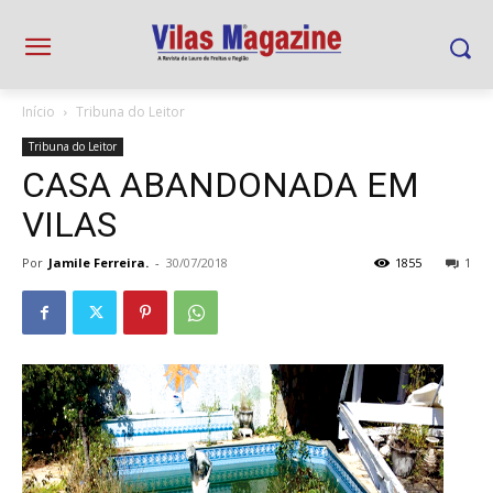
Início
Tribuna do Leitor
Tribuna do Leitor
CASA ABANDONADA EM
VILAS
Por
Jamile Ferreira.
-
30/07/2018
1855
1