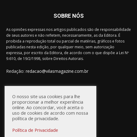
SOBRE NÓS
As opiniões expressas nos artigos publicados são de responsabilidade
de seus autores e não refletem, necessariamente, as da Editora. É
proibida a reprodução total ou parcial de matérias, gráficos e fotos
publicadas nesta edição, por qualquer meio, sem autorização
expressa, por escrito da Editora, de acordo com o que dispõe a Lei Nº
9.610, de 19/2/1998, sobre Direitos Autorais.
Redação:
redacao@vilasmagazine.com.br
FIQUE CONECTADO
O nosso site usa cookies para lhe
proporcionar a melhor experiência
online. Ao concordar, você aceita o
uso de cookies de acordo com nossa
política de privacidade.
Política de Privacidade