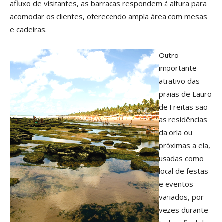
afluxo de visitantes, as barracas respondem à altura para
acomodar os clientes, oferecendo ampla área com mesas
e cadeiras.
Outro
importante
atrativo das
praias de Lauro
de Freitas são
as residências
da orla ou
próximas a ela,
usadas como
local de festas
e eventos
variados, por
vezes durante