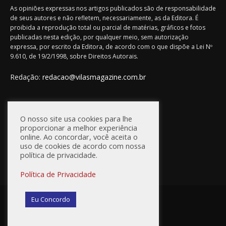
As opiniões expressas nos artigos publicados são de responsabilidade
de seus autores e não refletem, necessariamente, as da Editora. É
proibida a reprodução total ou parcial de matérias, gráficos e fotos
publicadas nesta edição, por qualquer meio, sem autorização
expressa, por escrito da Editora, de acordo com o que dispõe a Lei Nº
9.610, de 19/2/1998, sobre Direitos Autorais.
Redação:
redacao@vilasmagazine.com.br
FIQUE CONECTADO
O nosso site usa cookies para lhe
proporcionar a melhor experiência
online. Ao concordar, você aceita o
uso de cookies de acordo com nossa
política de privacidade.
Política de Privacidade
© Vilas Magazine / Site Desenvolvido por:
WebD2
Eu Concordo
Princípios Editoriais
Política de Privacidade