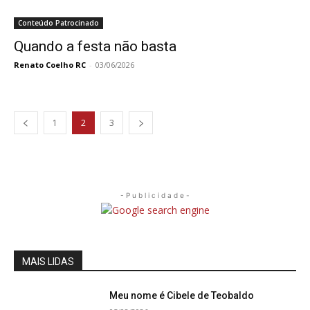
Conteúdo Patrocinado
Quando a festa não basta
Renato Coelho RC
-
03/06/2026
1
2
3
- P u b l i c i d a d e -
MAIS LIDAS
Meu nome é Cibele de Teobaldo