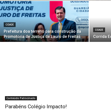
CIDADE
CIDADE
Prefeitura doa terreno para construção da
Promotoria de Justiça de Lauro de Freitas
Corrida E
Conteúdo Patrocinado
Parabéns Colégio Impacto!