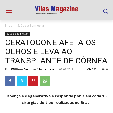
Início
Saúde e Bem-estar
Saúde e Bem-estar
CERATOCONE AFETA OS
OLHOS E LEVA AO
TRANSPLANTE DE CÓRNEA
Por
William Cardoso / Folhapress.
-
02/08/2019
393
0
Doença é degenerativa e responde por 7 em cada 10
cirurgias do tipo realizadas no Brasil