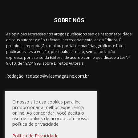
SOBRE NÓS
As opiniões expressas nos artigos publicados são de responsabilidade
de seus autores e não refletem, necessariamente, as da Editora. É
proibida a reprodução total ou parcial de matérias, gráficos e fotos
publicadas nesta edição, por qualquer meio, sem autorização
expressa, por escrito da Editora, de acordo com o que dispõe a Lei Nº
9.610, de 19/2/1998, sobre Direitos Autorais.
Redação:
redacao@vilasmagazine.com.br
FIQUE CONECTADO
O nosso site usa cookies para lhe
proporcionar a melhor experiência
online. Ao concordar, você aceita o
uso de cookies de acordo com nossa
política de privacidade.
Política de Privacidade