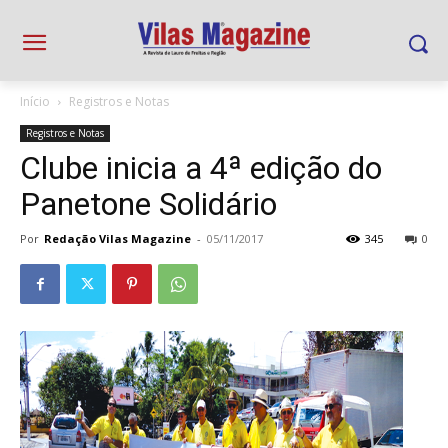
Início
Registros e Notas
Registros e Notas
Clube inicia a 4ª edição do
Panetone Solidário
Por
Redação Vilas Magazine
-
05/11/2017
345
0