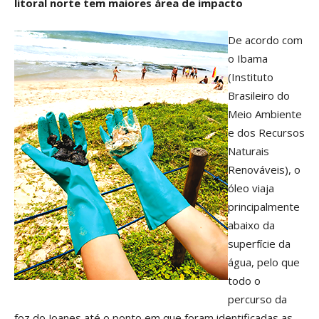
litoral norte tem maiores área de impacto
De acordo com
o Ibama
(Instituto
Brasileiro do
Meio Ambiente
e dos Recursos
Naturais
Renováveis), o
óleo viaja
principalmente
abaixo da
superfície da
água, pelo que
todo o
percurso da
foz do Joanes até o ponto em que foram identificadas as