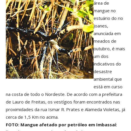
área de
mangue no
estuário do rio
Joanes,
anunciada em
meados de
outubro, é mais
um dos
indicativos do
desastre
ambiental que
está em curso
na costa de todo o Nordeste. De acordo com a prefeitura
de Lauro de Freitas, os vestígios foram encontrados nas
proximidades da rua Ismar R. Prates e Alameda Violetas, já
cerca de 1,5 Km rio acima.
FOTO: Mangue afetado por petróleo em Imbassaí: