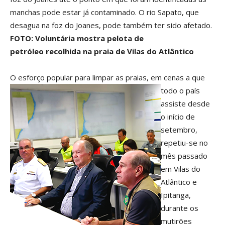
manchas pode estar já contaminado. O rio Sapato, que
desagua na foz do Joanes, pode também ter sido afetado.
FOTO: Voluntária mostra pelota de
petróleo
recolhida na praia de Vilas do Atlântico
O esforço popular para limpar as praias, em
cenas a que
todo o país
assiste desde
o início de
setembro,
repetiu-se no
mês passado
em Vilas do
Atlântico e
Ipitanga,
durante os
mutirões