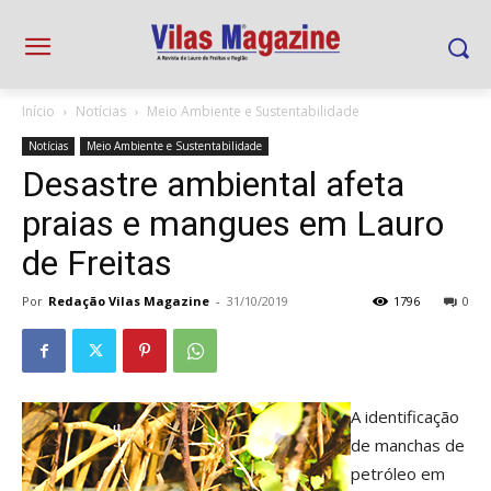
Início
Notícias
Meio Ambiente e Sustentabilidade
Notícias
Meio Ambiente e Sustentabilidade
Desastre ambiental afeta
praias e mangues em Lauro
de Freitas
Por
Redação Vilas Magazine
-
31/10/2019
1796
0
A identificação
de manchas de
petróleo em