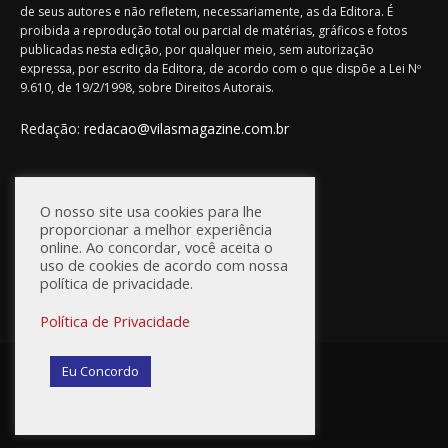
de seus autores e não refletem, necessariamente, as da Editora. É
proibida a reprodução total ou parcial de matérias, gráficos e fotos
publicadas nesta edição, por qualquer meio, sem autorização
expressa, por escrito da Editora, de acordo com o que dispõe a Lei Nº
9.610, de 19/2/1998, sobre Direitos Autorais.
Redação:
redacao@vilasmagazine.com.br
FIQUE CONECTADO
O nosso site usa cookies para lhe
proporcionar a melhor experiência
online. Ao concordar, você aceita o
uso de cookies de acordo com nossa
política de privacidade.
Política de Privacidade
© Vilas Magazine / Site Desenvolvido por:
WebD2
Eu Concordo
Princípios Editoriais
Política de Privacidade
Anuncie na Vilas Magazine
Fale Conosco