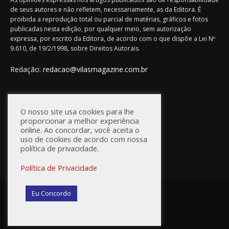
de seus autores e não refletem, necessariamente, as da Editora. É
proibida a reprodução total ou parcial de matérias, gráficos e fotos
publicadas nesta edição, por qualquer meio, sem autorização
expressa, por escrito da Editora, de acordo com o que dispõe a Lei Nº
9.610, de 19/2/1998, sobre Direitos Autorais.
Redação:
redacao@vilasmagazine.com.br
FIQUE CONECTADO
O nosso site usa cookies para lhe
proporcionar a melhor experiência
online. Ao concordar, você aceita o
uso de cookies de acordo com nossa
política de privacidade.
Política de Privacidade
© Vilas Magazine / Site Desenvolvido por:
WebD2
Eu Concordo
Princípios Editoriais
Política de Privacidade
Anuncie na Vilas Magazine
Fale Conosco