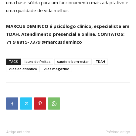
uma base sólida para um funcionamento mais adaptativo e
uma qualidade de vida melhor.
MARCUS DEMINCO é psicólogo clínico, especialista em
TDAH. Atendimento presencial e online. CONTATOS:
71 9 8815-7379 @marcusdeminco
TAGS
lauro de freitas
saude e bem-estar
TDAH
vilas do atlantico
vilas magazine
Artigo anterior
Próximo artigo