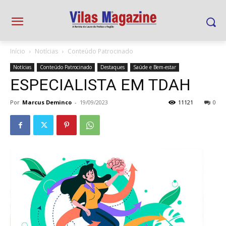
Início
Notícias
Conteúdo Patrocinado
Notícias
Conteúdo Patrocinado
Destaques
Saúde e Bem-estar
ESPECIALISTA EM TDAH
Por
Marcus Deminco
-
19/09/2023
11121
0