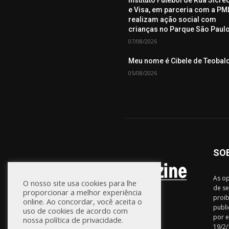
e Visa, em parceria com a PML
realizam ação social com
crianças no Parque São Paul
07/08/2026
Meu nome é Cibele de Teobal
05/08/2026
SO
As op
O nosso site usa cookies para lhe
de se
proporcionar a melhor experiência
proib
online. Ao concordar, você aceita o
publi
uso de cookies de acordo com
por e
nossa política de privacidade.
19/2/