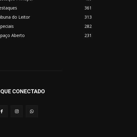
estaques
361
ibuna do Leitor
313
peciais
282
spaço Aberto
231
IQUE CONECTADO