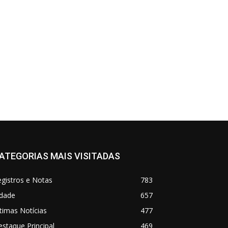
ATEGORIAS MAIS VISITADAS
gistros e Notas
783
idade
657
timas Notícias
477
staque Principal
469