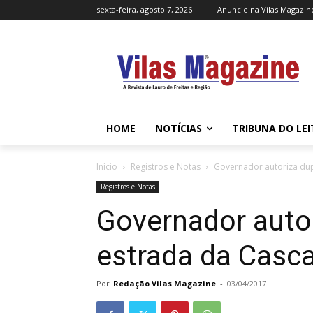
sexta-feira, agosto 7, 2026
Anuncie na Vilas Magazin
HOME
NOTÍCIAS
TRIBUNA DO LE
Início
Registros e Notas
Governador autoriza dup
Registros e Notas
Governador autor
estrada da Casca
Por
Redação Vilas Magazine
-
03/04/2017