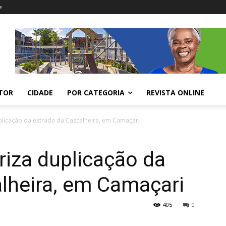
e
ITOR
CIDADE
POR CATEGORIA
REVISTA ONLINE
licação da estrada da Cascalheira, em Camaçari
iza duplicação da
lheira, em Camaçari
405
0