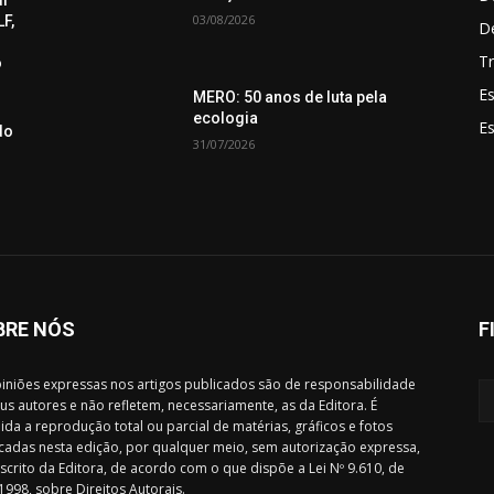
03/08/2026
F,
D
Tr
o
Es
MERO: 50 anos de luta pela
ecologia
E
do
31/07/2026
BRE NÓS
F
iniões expressas nos artigos publicados são de responsabilidade
us autores e não refletem, necessariamente, as da Editora. É
ida a reprodução total ou parcial de matérias, gráficos e fotos
cadas nesta edição, por qualquer meio, sem autorização expressa,
scrito da Editora, de acordo com o que dispõe a Lei Nº 9.610, de
1998, sobre Direitos Autorais.