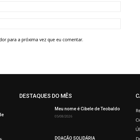
dor para a próxima vez que eu comentar.
DESTAQUES DO MÊS
C
Meu nome é Cibele de Teobaldo
Re
de
05/08/2026
C
Úl
De
DOAÇÃO SOLIDÁRIA
di