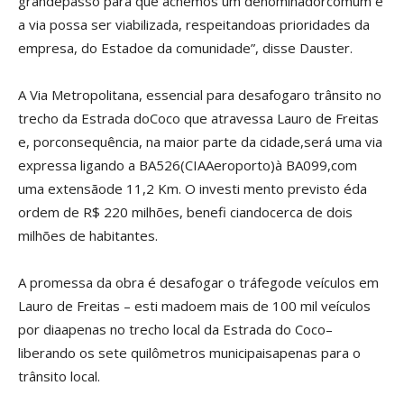
grandepasso para que achemos um denominadorcomum e
a via possa ser viabilizada, respeitandoas prioridades da
empresa, do Estadoe da comunidade”, disse Dauster.
A Via Metropolitana, essencial para desafogaro trânsito no
trecho da Estrada doCoco que atravessa Lauro de Freitas
e, porconsequência, na maior parte da cidade,será uma via
expressa ligando a BA526(CIAAeroporto)à BA099,com
uma extensãode 11,2 Km. O investi mento previsto éda
ordem de R$ 220 milhões, benefi ciandocerca de dois
milhões de habitantes.
A promessa da obra é desafogar o tráfegode veículos em
Lauro de Freitas – esti madoem mais de 100 mil veículos
por diaapenas no trecho local da Estrada do Coco–
liberando os sete quilômetros municipaisapenas para o
trânsito local.