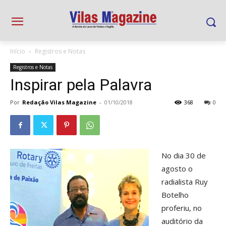
Início
Registros e Notas
Registros e Notas
Inspirar pela Palavra
Por
Redação Vilas Magazine
-
01/10/2018
368
0
No dia 30 de
agosto o
radialista Ruy
Botelho
proferiu, no
auditório da