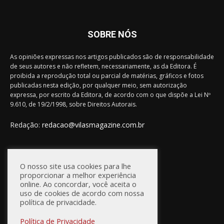
SOBRE NÓS
As opiniões expressas nos artigos publicados são de responsabilidade
de seus autores e não refletem, necessariamente, as da Editora. É
proibida a reprodução total ou parcial de matérias, gráficos e fotos
publicadas nesta edição, por qualquer meio, sem autorização
expressa, por escrito da Editora, de acordo com o que dispõe a Lei Nº
9.610, de 19/2/1998, sobre Direitos Autorais.
Redação:
redacao@vilasmagazine.com.br
FIQUE CONECTADO
O nosso site usa cookies para lhe
proporcionar a melhor experiência
online. Ao concordar, você aceita o
uso de cookies de acordo com nossa
política de privacidade.
Política de Privacidade