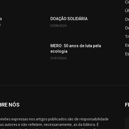
C
Úl
De
o
DOAÇÃO SOLIDÁRIA
a
03/08/2026
D
Tr
Es
MERO: 50 anos de luta pela
ecologia
E
31/07/2026
BRE NÓS
F
iniões expressas nos artigos publicados são de responsabilidade
us autores e não refletem, necessariamente, as da Editora. É