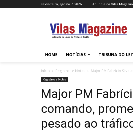
sexta-feira, agosto 7, 2026
Anuncie na Vilas Magazin
HOME
NOTÍCIAS
TRIBUNA DO LE
Início
Registros e Notas
Major PM Fabrício Silv
Registros e Notas
Major PM Fabríc
comando, prome
pesado ao tráfic