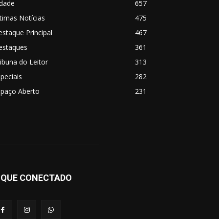
idade
657
timas Notícias
475
staque Principal
467
estaques
361
ibuna do Leitor
313
peciais
282
spaço Aberto
231
IQUE CONECTADO