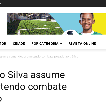
e
ITOR
CIDADE
POR CATEGORIA
REVISTA ONLINE
a assume comando, prometendo combate pesado ao tráfico
io Silva assume
tendo combate
o