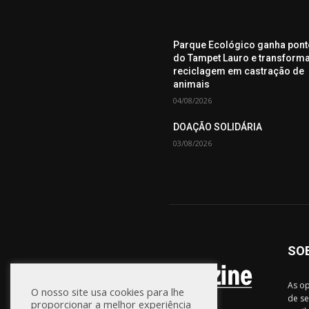
Parque Ecológico ganha pont
do Tampet Lauro e transform
reciclagem em castração de
animais
04/08/2026
DOAÇÃO SOLIDÁRIA
03/08/2026
SO
As op
O nosso site usa cookies para lhe
de se
proporcionar a melhor experiência