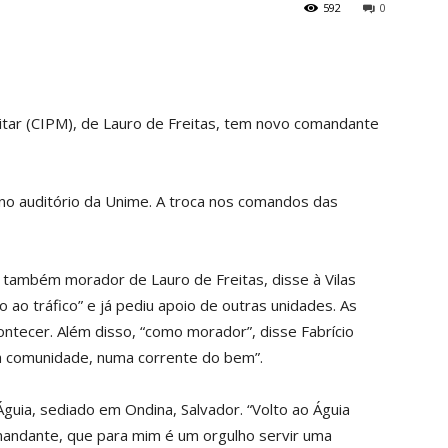
592
0
itar (CIPM), de Lauro de Freitas, tem novo comandante
o auditório da Unime. A troca nos comandos das
 também morador de Lauro de Freitas, disse à Vilas
o tráfico” e já pediu apoio de outras unidades. As
ntecer. Além disso, “como morador”, disse Fabrício
a a comunidade, numa corrente do bem”.
uia, sediado em Ondina, Salvador. “Volto ao Águia
andante, que para mim é um orgulho servir uma