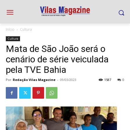
Início
Cultura
Cultura
Mata de São João será o
cenário de série veiculada
pela TVE Bahia
Por
Redação Vilas Magazine
-
09/03/2023
1587
0