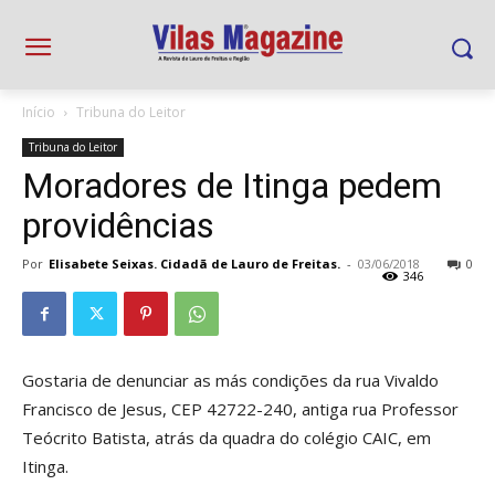
Início
Tribuna do Leitor
Tribuna do Leitor
Moradores de Itinga pedem
providências
Por
Elisabete Seixas. Cidadã de Lauro de Freitas.
-
03/06/2018
0
346
Gostaria de denunciar as más condições da rua Vivaldo
Francisco de Jesus, CEP 42722-240, antiga rua Professor
Teócrito Batista, atrás da quadra do colégio CAIC, em
Itinga.