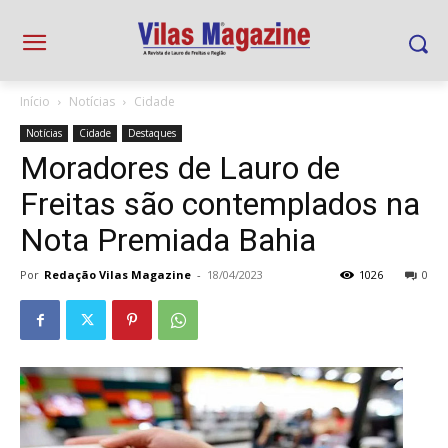
Início
Notícias
Cidade
Notícias
Cidade
Destaques
Moradores de Lauro de
Freitas são contemplados na
Nota Premiada Bahia
Por
Redação Vilas Magazine
-
18/04/2023
1026
0