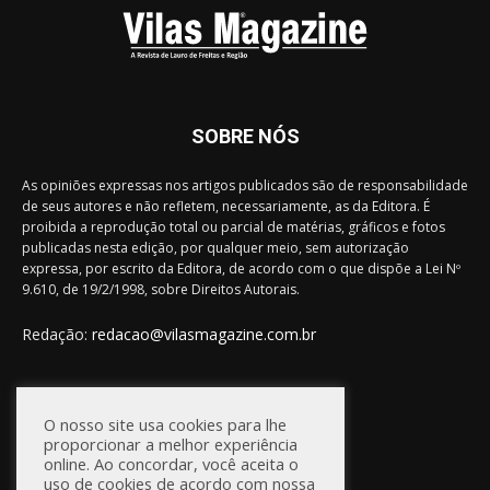
SOBRE NÓS
As opiniões expressas nos artigos publicados são de responsabilidade
de seus autores e não refletem, necessariamente, as da Editora. É
proibida a reprodução total ou parcial de matérias, gráficos e fotos
publicadas nesta edição, por qualquer meio, sem autorização
expressa, por escrito da Editora, de acordo com o que dispõe a Lei Nº
9.610, de 19/2/1998, sobre Direitos Autorais.
Redação:
redacao@vilasmagazine.com.br
FIQUE CONECTADO
O nosso site usa cookies para lhe
proporcionar a melhor experiência
online. Ao concordar, você aceita o
uso de cookies de acordo com nossa