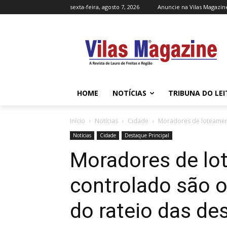
sexta-feira, agosto 7, 2026
Anuncie na Vilas Magazin
HOME
NOTÍCIAS
TRIBUNA DO LE
Início
Notícias
Cidade
Moradores de loteament
Notícias
Cidade
Destaque Principal
Moradores de lo
controlado são o
do rateio das de