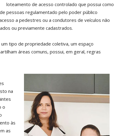
loteamento de acesso controlado que possui como
da de pessoas regulamentado pelo poder público
 acesso a pedestres ou a condutores de veículos não
cados ou previamente cadastrados.
 um tipo de propriedade coletiva, um espaço
artilham áreas comuns, possui, em geral, regras
es
isto na
uintes
o o
o
tento às
ém as