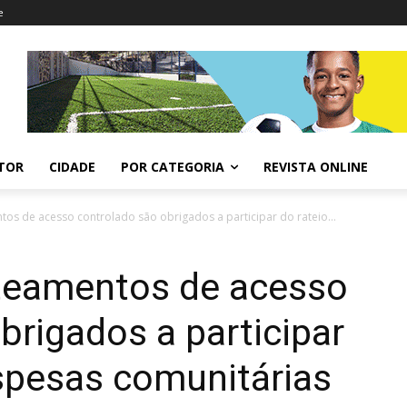
e
ITOR
CIDADE
POR CATEGORIA
REVISTA ONLINE
os de acesso controlado são obrigados a participar do rateio...
teamentos de acesso
brigados a participar
spesas comunitárias