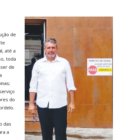
ução de
nte
l, até a
so, toda
 ser de
a
inas;
serviço
ores do
ordelo.
o das
ara a