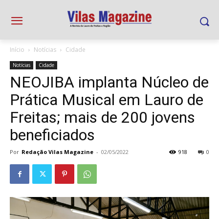
Início
Notícias
Cidade
Notícias
Cidade
NEOJIBA implanta Núcleo de
Prática Musical em Lauro de
Freitas; mais de 200 jovens
beneficiados
Por
Redação Vilas Magazine
-
02/05/2022
918
0