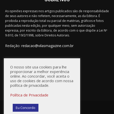
As opiniões expressas nos artigos publicados são de responsabilidade
de seus autores e não refletem, necessariamente, as da Editora. É
proibida a reprodução total ou parcial de matérias, gráficos e fotos
publicadas nesta edição, por qualquer meio, sem autorização
expressa, por escrito da Editora, de acordo com o que dispõe a Lei Nº
9.610, de 19/2/1998, sobre Direitos Autorais.
Redação:
redacao@vilasmagazine.com.br
FIQUE CONECTADO
O nosso site usa cookies para lhe
proporcionar a melhor experiência
online. Ao concordar, você aceita o
uso de cookies de acordo com nossa
política de privacidade.
Política de Privacidade
© Vilas Magazine / Site Desenvolvido por:
WebD2
Eu Concordo