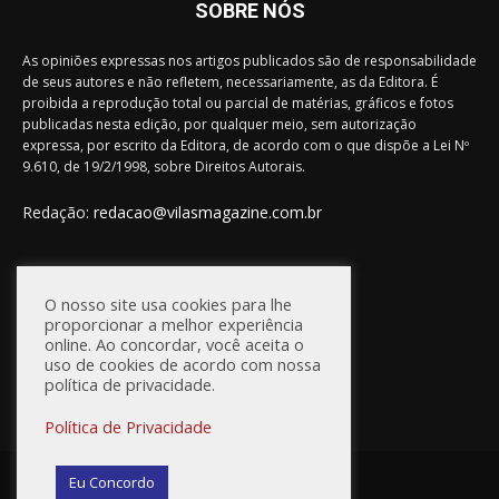
SOBRE NÓS
As opiniões expressas nos artigos publicados são de responsabilidade
de seus autores e não refletem, necessariamente, as da Editora. É
proibida a reprodução total ou parcial de matérias, gráficos e fotos
publicadas nesta edição, por qualquer meio, sem autorização
expressa, por escrito da Editora, de acordo com o que dispõe a Lei Nº
9.610, de 19/2/1998, sobre Direitos Autorais.
Redação:
redacao@vilasmagazine.com.br
FIQUE CONECTADO
O nosso site usa cookies para lhe
proporcionar a melhor experiência
online. Ao concordar, você aceita o
uso de cookies de acordo com nossa
política de privacidade.
Política de Privacidade
© Vilas Magazine / Site Desenvolvido por:
WebD2
Eu Concordo