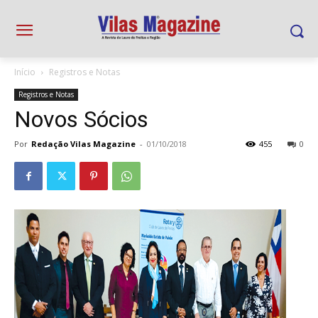
Início
Registros e Notas
Registros e Notas
Novos Sócios
Por
Redação Vilas Magazine
-
01/10/2018
455
0