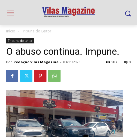
Início
Tribuna do Leitor
Tribuna do Leitor
O abuso continua. Impune.
Por
Redação Vilas Magazine
-
03/11/2023
987
0