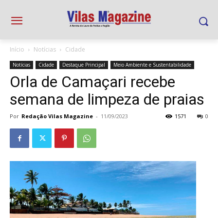
Início
Notícias
Cidade
Notícias
Cidade
Destaque Principal
Meio Ambiente e Sustentabilidade
Orla de Camaçari recebe
semana de limpeza de praias
Por
Redação Vilas Magazine
-
11/09/2023
1571
0