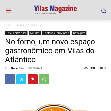
Início
Casa, Coisas e Tal
Casa, Coisas e Tal
Notícias
Conteúdo Patrocinado
Destaques
No forno, um novo espaço
gastronômico em Vilas do
Atlântico
Por
Doce Pão
-
10/09/2023
3318
0