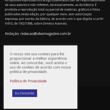
As opiniões expressas nos artigos publicados são de responsabilidade
de seus autores e não refletem, necessariamente, as da Editora. É
proibida a reprodução total ou parcial de matérias, gráficos e fotos
publicadas nesta edição, por qualquer meio, sem autorização
expressa, por escrito da Editora, de acordo com o que dispõe a Lei Nº
9.610, de 19/2/1998, sobre Direitos Autorais.
Redação:
redacao@vilasmagazine.com.br
FIQUE CONECTADO
O nosso site usa cookies para lhe
proporcionar a melhor experiência
online. Ao concordar, você aceita o
uso de cookies de acordo com nossa
política de privacidade.
Política de Privacidade
© Vilas Magazine / Site Desenvolvido por:
WebD2
Eu Concordo
Princípios Editoriais
Política de Privacidade
Anuncie na Vilas Magazine
Fale Conosco