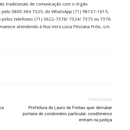
is tradicionais de comunicação com o órgão
 pelo 0800 384 7325, do WhatsApp (71) 98137-1615,
ou pelos telefones (71) 3622-7378/ 7324/ 7375 ou 7376.
manece atendendo à Rua Vera Lúcia Pestana Fróis, s/n.
Próximo artigo
tos
Prefeitura de Lauro de Freitas quer derrubar
portaria de condomínio particular; condôminos
entram na justiça