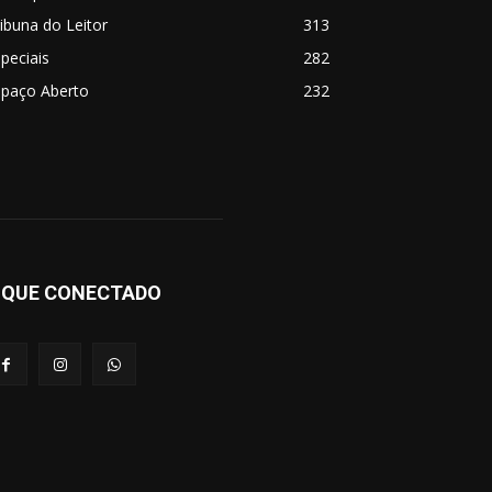
ibuna do Leitor
313
peciais
282
spaço Aberto
232
IQUE CONECTADO