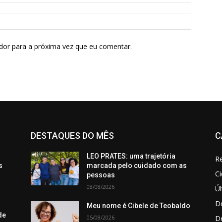
dor para a próxima vez que eu comentar.
DESTAQUES DO MÊS
C
LEO PRATES: uma trajetória
Re
s
marcada pelo cuidado com as
C
pessoas
08/08/2026
Úl
De
Meu nome é Cibele de Teobaldo
de
05/08/2026
D