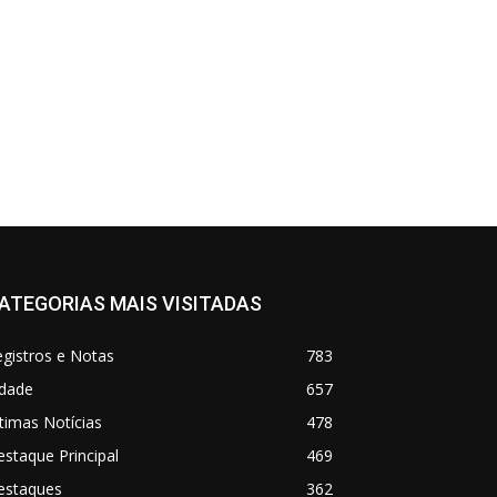
ATEGORIAS MAIS VISITADAS
gistros e Notas
783
idade
657
timas Notícias
478
staque Principal
469
estaques
362