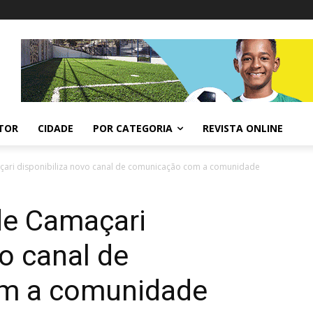
ITOR
CIDADE
POR CATEGORIA
REVISTA ONLINE
çari disponibiliza novo canal de comunicação com a comunidade
de Camaçari
vo canal de
m a comunidade