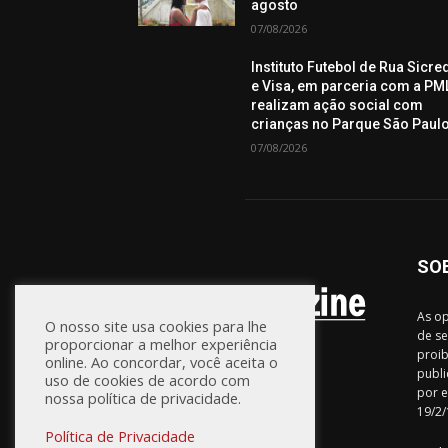
agosto
07/08/2026
Instituto Futebol de Rua Sicre
e Visa, em parceria com a PML
realizam ação social com
crianças no Parque São Paul
07/08/2026
SO
As op
O nosso site usa cookies para lhe
de se
proporcionar a melhor experiência
proib
online. Ao concordar, você aceita o
publi
uso de cookies de acordo com
por e
nossa política de privacidade.
19/2/
Política de Privacidade