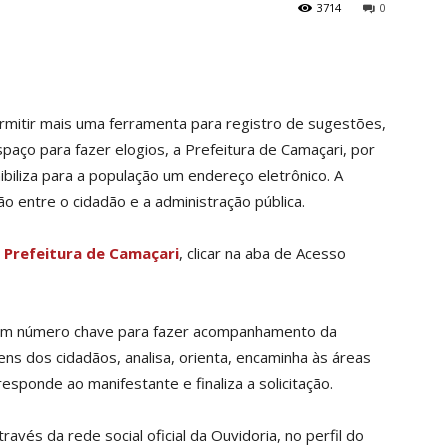
3714
0
ermitir mais uma ferramenta para registro de sugestões,
aço para fazer elogios, a Prefeitura de Camaçari, por
ibiliza para a população um endereço eletrônico. A
ção entre o cidadão e a administração pública.
a
Prefeitura de Camaçari
, clicar na aba de Acesso
e um número chave para fazer acompanhamento da
ns dos cidadãos, analisa, orienta, encaminha às áreas
sponde ao manifestante e finaliza a solicitação.
través da rede social oficial da Ouvidoria, no perfil do