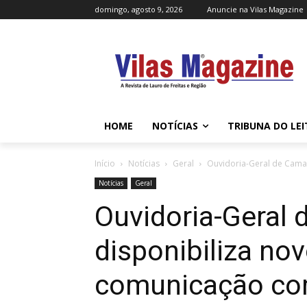
domingo, agosto 9, 2026
Anuncie na Vilas Magazine
HOME
NOTÍCIAS
TRIBUNA DO LE
Início
Notícias
Geral
Ouvidoria-Geral de Cama
Notícias
Geral
Ouvidoria-Geral 
disponibiliza no
comunicação co