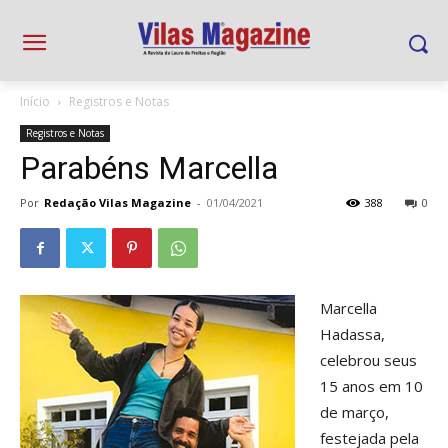
Início
Registros e Notas
Registros e Notas
Parabéns Marcella
Por
Redação Vilas Magazine
-
01/04/2021
388
0
Marcella
Hadassa,
celebrou seus
15 anos em 10
de março,
festejada pela