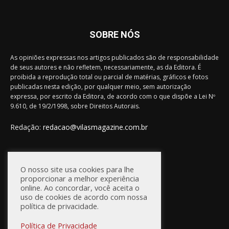
SOBRE NÓS
As opiniões expressas nos artigos publicados são de responsabilidade
de seus autores e não refletem, necessariamente, as da Editora. É
proibida a reprodução total ou parcial de matérias, gráficos e fotos
publicadas nesta edição, por qualquer meio, sem autorização
expressa, por escrito da Editora, de acordo com o que dispõe a Lei Nº
9.610, de 19/2/1998, sobre Direitos Autorais.
Redação:
redacao@vilasmagazine.com.br
FIQUE CONECTADO
O nosso site usa cookies para lhe
proporcionar a melhor experiência
online. Ao concordar, você aceita o
uso de cookies de acordo com nossa
política de privacidade.
Política de Privacidade