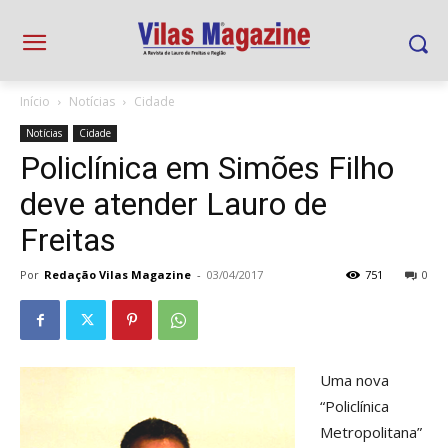
Início
Notícias
Cidade
Notícias
Cidade
Policlínica em Simões Filho
deve atender Lauro de
Freitas
Por
Redação Vilas Magazine
-
03/04/2017
751
0
Uma nova
“Policlínica
Metropolitana”