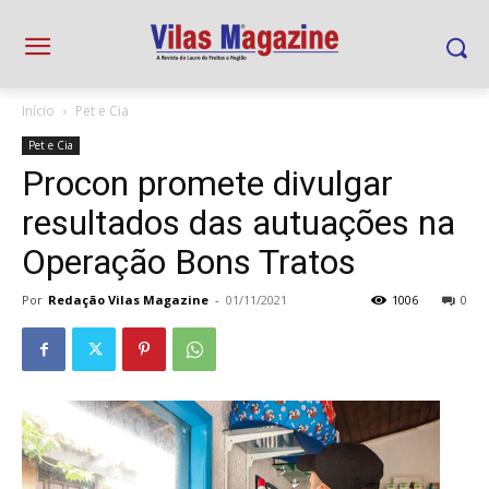
Início
Pet e Cia
Pet e Cia
Procon promete divulgar
resultados das autuações na
Operação Bons Tratos
Por
Redação Vilas Magazine
-
01/11/2021
1006
0